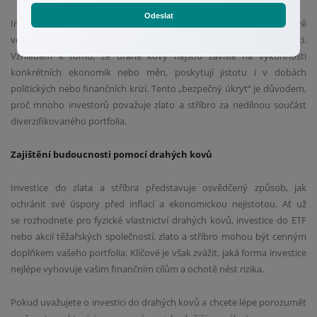
Odeslat
Investoři často přidávají zlato a stříbro do svých portfolií právě
ve chvíli, kdy očekávají ekonomické problémy nebo zvyšující se inflaci.
Vzhledem k tomu, že drahé kovy nejsou závislé na výkonnosti
konkrétních ekonomik nebo měn, poskytují jistotu i v dobách
politických nebo finančních krizí. Tento „bezpečný úkryt“ je důvodem,
proč mnoho investorů považuje zlato a stříbro za nedílnou součást
diverzifikovaného portfolia.
Zajištění budoucnosti pomocí drahých kovů
Investice do zlata a stříbra představuje osvědčený způsob, jak
ochránit své úspory před inflací a ekonomickou nejistotou. Ať už
se rozhodnete pro fyzické vlastnictví drahých kovů, investice do ETF
nebo akcií těžařských společností, zlato a stříbro mohou být cenným
doplňkem vašeho portfolia. Klíčové je však zvážit, jaká forma investice
nejlépe vyhovuje vašim finančním cílům a ochotě nést rizika.
Pokud uvažujete o investici do drahých kovů a chcete lépe porozumět