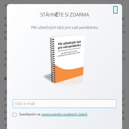
a prodej bez nutnosti skladování.
STÁHNĚTE SI ZDARMA
Pro ty, kteří hledají vyšší potenciál zisku, mohou být zajímavé akcie
těžařských společností. Ty však přinášejí i vyšší riziko, protože jsou
Pět užitečných tipů pro vaši peněženku
ovlivněny nejen cenou kovů, ale i náklady na těžbu a geopolitickými
faktory.
Každá z těchto možností má své výhody i nevýhody, proto je důležité
zvolit takovou cestu, která nejlépe odpovídá vašim cílům a toleranci
k riziku.
Zlato a stříbro jako ochrana proti inflaci: Jak to funguje v praxi
Zlato a stříbro jsou často považovány za účinnou ochranu proti inflaci,
protože si historicky udržují svou hodnotu i v dobách, kdy měny
ztrácejí kupní sílu. Když inflace roste, ceny komodit, včetně drahých
kovů, mají tendenci růst také. Zlato a stříbro tedy slouží jako jistota,
Souhlasím se
zpracováním osobních údajů
která pomáhá uchovat bohatství v době, kdy ceny zboží a služeb
stoupají.