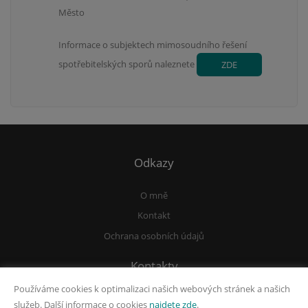
Město
Informace o subjektech mimosoudního řešení
spotřebitelských sporů naleznete
ZDE
Odkazy
O mně
Kontakt
Ochrana osobních údajů
Kontakty
Používáme cookies k optimalizaci našich webových stránek a našich
|
info@pavel-nosek.cz
|
|
služeb. Další informace o cookies
najdete zde
.