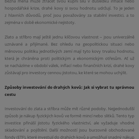
běžná měna může ztrácet svou kupní sílu v důsledku inflace nebo
hospodářské krize, drahé kovy si svou hodnotu udržují. To je jeden
z hlavních důvodů, proč jsou považovány za stabilní investici, a to
zejména v době ekonomické nejistoty.
Zlato a stříbro mají ještě jednu klíčovou vlastnost – jsou univerzálně
uznávané a přijímané. Bez ohledu na geopolitickou situaci nebo
měnovou politiku jednotlivých zemí mají tyto kovy trvalou hodnotu,
která je chráněna proti politickým a ekonomickým otřesům. Ať už
se nacházíme v období válek, inflací nebo finančních krizí, drahé kovy
zůstávají pro investory cennou jistotou, ke které se mohou uchýlit.
Způsoby investování do drahých kovů: Jak si vybrat tu správnou
cestu
Investování do zlata a stříbra může mít různé podoby. Nejjednodušší
způsob je nákup fyzických kovů ve formě mincí nebo slitků. Tento typ
investice přináší jistotu fyzického vlastnictví, ale vyžaduje vhodné
skladování a pojištění. Další možností jsou burzovně obchodované
fondy (ETF), které investují do drahých kovů a umožňují snadný nákup