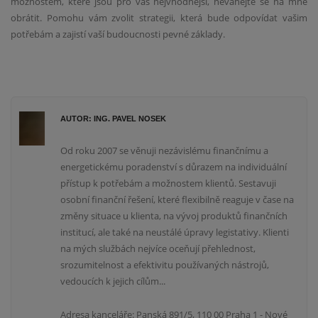
možnostem, které jsou pro vás nejvhodnější, neváhejte se na mne
obrátit. Pomohu vám zvolit strategii, která bude odpovídat vašim
potřebám a zajistí vaší budoucnosti pevné základy.
AUTOR: ING. PAVEL NOSEK
Od roku 2007 se věnuji nezávislému finančnímu a
energetickému poradenství s důrazem na individuální
přístup k potřebám a možnostem klientů. Sestavuji
osobní finanční řešení, které flexibilně reaguje v čase na
změny situace u klienta, na vývoj produktů finančních
institucí, ale také na neustálé úpravy legistativy. Klienti
na mých službách nejvíce oceňují přehlednost,
srozumitelnost a efektivitu používaných nástrojů,
vedoucích k jejich cílům...
Adresa kanceláře: Panská 891/5, 110 00 Praha 1 - Nové