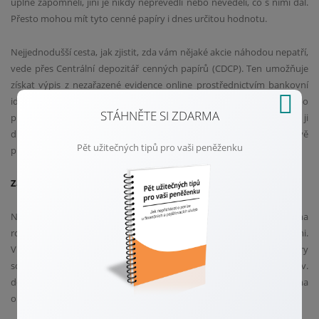
úplně zapomněli, jiní je nikdy nepřevedli nebo nevěděli, co s nimi dál.
Přesto mohou mít tyto cenné papíry i dnes určitou hodnotu.
Nejjednodušší cesta, jak zjistit, zda vám nějaké akcie náhodou nepatří,
vede přes Centrální depozitář cenných papírů (CDCP). Ten umožňuje
získat výpis z nezařazené evidence online prostřednictvím bankovní
identity. K dispozici jsou i jiné možnosti, například osobní nebo
STÁHNĚTE SI ZDARMA
písemná žádost. Některé akcie už sice ztratily na hodnotě, ale jiné si ji
drží i po letech. Udělat si malou osobní inventuru může být překvapivě
Pět užitečných tipů pro vaši peněženku
přínosné.
Zapomenuté akcie i po předcích: Co když jde o dědictví?
Není výjimkou, že zapomenuté akcie jsou stále vedené na jména
rodičů, prarodičů nebo jiných blízkých, kteří už nejsou mezi námi.
V takovém případě je důležité zjistit, zda byly tyto cenné papíry
součástí dědického řízení. Pokud ne, lze podat návrh na tzv.
dodatečné dědické řízení, díky kterému může majetek přejít na
oprávněné dědice.