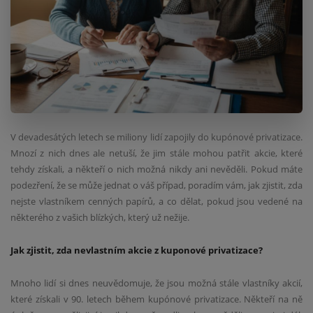
V devadesátých letech se miliony lidí zapojily do kupónové privatizace.
Mnozí z nich dnes ale netuší, že jim stále mohou patřit akcie, které
tehdy získali, a někteří o nich možná nikdy ani nevěděli. Pokud máte
podezření, že se může jednat o váš případ, poradím vám, jak zjistit, zda
nejste vlastníkem cenných papírů, a co dělat, pokud jsou vedené na
některého z vašich blízkých, který už nežije.
Jak zjistit, zda nevlastním akcie z kuponové privatizace?
Mnoho lidí si dnes neuvědomuje, že jsou možná stále vlastníky akcií,
které získali v 90. letech během kupónové privatizace. Někteří na ně