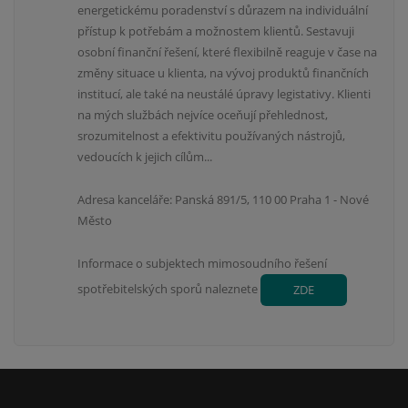
energetickému poradenství s důrazem na individuální
přístup k potřebám a možnostem klientů. Sestavuji
osobní finanční řešení, které flexibilně reaguje v čase na
změny situace u klienta, na vývoj produktů finančních
institucí, ale také na neustálé úpravy legistativy. Klienti
na mých službách nejvíce oceňují přehlednost,
srozumitelnost a efektivitu používaných nástrojů,
vedoucích k jejich cílům...
Adresa kanceláře: Panská 891/5, 110 00 Praha 1 - Nové
Město
Informace o subjektech mimosoudního řešení
spotřebitelských sporů naleznete
ZDE