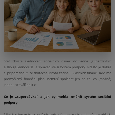
Stát chystá sjednocení sociálních dávek do jedné „superdávky“
a slibuje jednodušší a spravedlivější systém podpory. Přesto je dobré
si připomenout, že skutečná jistota začíná u vlastních financí. Kdo má
promyšlený finanční plán, nemusí spoléhat jen na to, co (možná)
jednou schválí politici.
Co je „superdávka“ a jak by mohla změnit systém sociální
podpory
Ministerstvo práce a sociálních věcí připravuje zásadní změnu v oblasti