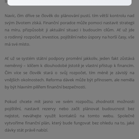
síla osobního finančního plánování.
Navíc, čím dříve se člověk do plánování pustí, tím větší kontrolu nad
svým životem získá. Finanční poradce může pomoci nastavit strategii
na míru, přizpůsobit ji aktuální situaci i budoucím cílům. Ať už jde
o rodinný rozpočet, investice, pojištění nebo úspory na horší časy, vše
má své místo.
Ať už se systém státní podpory promění jakkoliv, jeden fakt zůstává
neměnný – klíčem k dlouhodobé jistotě je vlastní přístup k financím.
Čím více se člověk stará o svůj rozpočet, tím méně je závislý na
vnějších okolnostech. Reforma dávek může být přínosem, ale neměla
by být hlavním pilířem finanční bezpečnosti.
Pokud chcete mít jasno ve svém rozpočtu, zhodnotit možnosti
pojištění, nastavit rezervy nebo začít plánovat budoucnost bez
nejistot, neváhejte využít kontaktů na tomto webu. Společně
vytvoříme finanční plán, který bude fungovat bez ohledu na to, jaké
dávky stát právě nabízí.