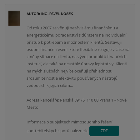
AUTOR: ING. PAVEL NOSEK
Od roku 2007 se věnuji nezávislému finančnímu a
energetickému poradenství s důrazem na individuální
přístup k potřebám a možnostem klientů. Sestavuji
osobní finanční řešení, které flexibilně reaguje v čase na
změny situace u klienta, na vývoj produktů finančních
institucí, ale také na neustálé úpravy legistativy. Klienti
na mých službách nejvíce oceňují přehlednost,
srozumitelnost a efektivitu používaných nástrojů,
vedoucích k jejich cílům...
Adresa kanceláře: Panská 891/5, 110 00 Praha 1 - Nové
Město
Informace o subjektech mimosoudního řešení
spotřebitelských sporů naleznete
ZDE