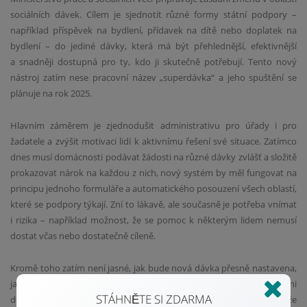
sociálních dávek. Cílem je sjednotit různé formy státní podpory –
například příspěvek na bydlení, přídavek na dítě nebo doplatek na
bydlení – do jediné dávky, která má být přehlednější, efektivnější
a snadněji dostupná pro ty, kdo ji skutečně potřebují. Tento nový
nástroj zatím nese pracovní název „superdávka“ a jeho spuštění se
plánuje na rok 2025.
Hlavním záměrem je zjednodušit administrativu pro úřady i pro
žadatele a zvýšit motivaci lidí k aktivnímu řešení své situace. Zatímco
dnes musí domácnosti podávat žádosti na různé dávky zvlášť a složitě
prokazovat nárok na každou z nich, nový systém by měl fungovat na
principu jednoho formuláře a automatického posouzení všech oblastí,
které se podpory týkají. Zní to lákavě, ale současně je potřeba vnímat
i rizika – například možnost, že se pomoc k některým lidem nemusí
dostat včas nebo dostatečně cíleně.
Kromě toho zatím není jasné, jak bude nová dávka přesně nastavena,
jaké budou podmínky pro její přiznání nebo kolik domácností na ni
STÁHNĚTE SI ZDARMA
dosáhne. Reforma je stále v jednání a konečná podoba se může