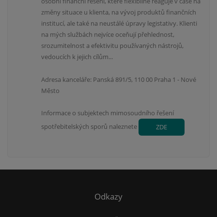
osobní finanční řešení, které flexibilně reaguje v čase na
změny situace u klienta, na vývoj produktů finančních
institucí, ale také na neustálé úpravy legistativy. Klienti
na mých službách nejvíce oceňují přehlednost,
srozumitelnost a efektivitu používaných nástrojů,
vedoucích k jejich cílům...
Adresa kanceláře: Panská 891/5, 110 00 Praha 1 - Nové
Město
Informace o subjektech mimosoudního řešení
spotřebitelských sporů naleznete
ZDE
Odkazy