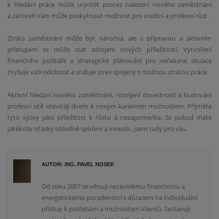
k hledání práce může urychlit proces nalezení nového zaměstnání
a zároveň vám může poskytnout možnost pro osobní a profesní růst.
Ztráta zaměstnání může být náročná, ale s přípravou a aktivním
přístupem se může stát zdrojem nových příležitostí. Vytvoření
finančního polštáře a strategické plánování pro nečekané situace
zvyšuje vaši odolnost a snižuje stres spojený s možnou ztrátou práce.
Aktivní hledání nového zaměstnání, rozvíjení dovedností a budování
profesní sítě otevírají dveře k novým kariérním možnostem. Přijměte
tyto výzvy jako příležitost k růstu a nezapomeňte, že pokud máte
jakékoliv otázky ohledně spoření a investic, jsem tady pro vás.
AUTOR: ING. PAVEL NOSEK
Od roku 2007 se věnuji nezávislému finančnímu a
energetickému poradenství s důrazem na individuální
přístup k potřebám a možnostem klientů. Sestavuji