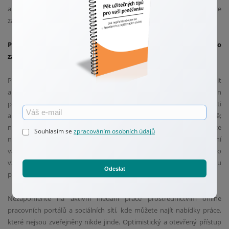
a přizpůsobením svých spořicích a investičních strategií můžete
zajistit, že budete připraveni na jakékoli budoucí výzvy.
Překlenutí období nejistoty: Strategie pro hledání nového
zaměstnání
Při hledání nového zaměstnání je důležité se strategicky připravit
a aktivně hledat příležitosti. Začněte aktualizací životopisu a LinkedIn
profilu, aby co nejpřesněji odrážely vaše dovednosti, zkušenosti
a úspěchy. Důležité je také budování a udržování profesní sítě;
neváhejte navazovat nové kontakty a upevňovat ty stávající. Zkuste
Souhlasím se
zpracováním osobních údajů
navštěvovat odborné akce a webináře ve vašem oboru pro rozšíření
vašich znalostí a sítě kontaktů. V neposlední řadě, investice do dalšího
vzdělávání nebo získání nových certifikací může zvýšit vaši atraktivitu
Odeslat
pro zaměstnavatele.
Nezapomeňte na aktivní hledání práce prostřednictvím online
pracovních portálů a sociálních sítí, kde můžete najít nabídky práce,
které nejsou zveřejněny nikde jinde. Optimistický a otevřený přístup