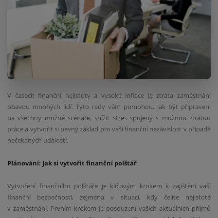
V časech finanční nejistoty a vysoké inflace je ztráta zaměstnání
obavou mnohých lidí. Tyto rady vám pomohou, jak být připraveni
na všechny možné scénáře, snížit stres spojený s možnou ztrátou
práce a vytvořit si pevný základ pro vaši finanční nezávislost v případě
nečekaných událostí.
Plánování: Jak si vytvořit finanční polštář
Vytvoření finančního polštáře je klíčovým krokem k zajištění vaší
finanční bezpečnosti, zejména v situaci, kdy čelíte nejistotě
v zaměstnání. Prvním krokem je posouzení vašich aktuálních příjmů