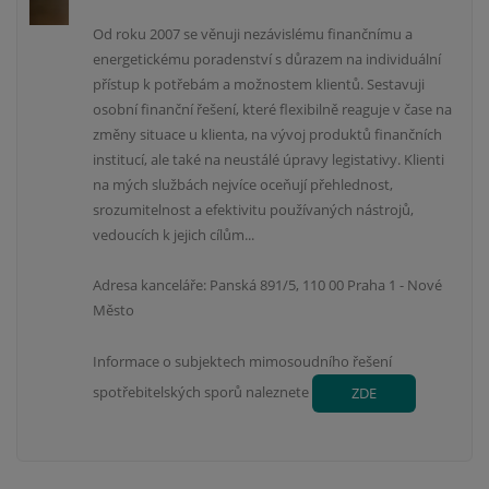
Od roku 2007 se věnuji nezávislému finančnímu a
energetickému poradenství s důrazem na individuální
přístup k potřebám a možnostem klientů. Sestavuji
osobní finanční řešení, které flexibilně reaguje v čase na
změny situace u klienta, na vývoj produktů finančních
institucí, ale také na neustálé úpravy legistativy. Klienti
na mých službách nejvíce oceňují přehlednost,
srozumitelnost a efektivitu používaných nástrojů,
vedoucích k jejich cílům...
Adresa kanceláře: Panská 891/5, 110 00 Praha 1 - Nové
Město
Informace o subjektech mimosoudního řešení
spotřebitelských sporů naleznete
ZDE