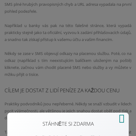
SMS plné hrubých pravopisných chyb a URL adresa vypadala na první
pohled podezřele.
Například u banky vás pak na této falešné stránce, která vypadá
prakticky stejně jako ta oficiální, vyzvou k zadání přihlašovacích údajů,
a snadno tak získají přístup k vašemu účtu a vašim financím.
Někdy se zase v SMS objevují odkazy na placenou službu. Poté, co na
odkaz (například s tím neexistujícím balíčkem uloženým na poště)
kliknete, začnou vám chodit placené SMS nebo služby a vy můžete v
mžiku přijít o tisíce.
CÍLEM JE DOSTAT Z LIDÍ PENÍZE ZA KAŽDOU CENU
Praktiky podvodníků jsou nepřeberné. Někdy se snaží vzbudit v lidech
pocit výjimečnosti, ale většinou je jejich snahou dostat oběť pod tlak a
do časové tísně, kdy je třeba něco rychle vykonat.
STÁHNĚTE SI ZDARMA
Takže pokud na vás útočí jako na klienta banky, snaží se vás nachytat