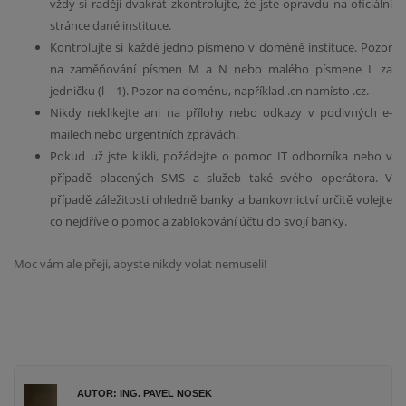
vždy si raději dvakrát zkontrolujte, že jste opravdu na oficiální
stránce dané instituce.
Kontrolujte si každé jedno písmeno v doméně instituce. Pozor
na zaměňování písmen M a N nebo malého písmene L za
jedničku (l – 1). Pozor na doménu, například .cn namísto .cz.
Nikdy neklikejte ani na přílohy nebo odkazy v podivných e-
mailech nebo urgentních zprávách.
Pokud už jste klikli, požádejte o pomoc IT odborníka nebo v
případě placených SMS a služeb také svého operátora. V
případě záležitosti ohledně banky a bankovnictví určitě volejte
co nejdříve o pomoc a zablokování účtu do svojí banky.
Moc vám ale přeji, abyste nikdy volat nemuseli!
AUTOR: ING. PAVEL NOSEK