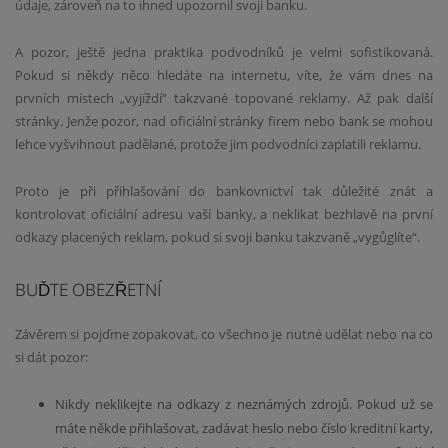
údaje, zároveň na to ihned upozornil svoji banku.
A pozor, ještě jedna praktika podvodníků je velmi sofistikovaná.
Pokud si někdy něco hledáte na internetu, víte, že vám dnes na
prvních místech „vyjíždí“ takzvané topované reklamy. Až pak další
stránky. Jenže pozor, nad oficiální stránky firem nebo bank se mohou
lehce vyšvihnout padělané, protože jim podvodníci zaplatili reklamu.
Proto je při přihlašování do bankovnictví tak důležité znát a
kontrolovat oficiální adresu vaší banky, a neklikat bezhlavě na první
odkazy placených reklam, pokud si svoji banku takzvaně „vygůglíte“.
BUĎTE OBEZŘETNÍ
Závěrem si pojďme zopakovat, co všechno je nutné udělat nebo na co
si dát pozor:
Nikdy neklikejte na odkazy z neznámých zdrojů. Pokud už se
máte někde přihlašovat, zadávat heslo nebo číslo kreditní karty,