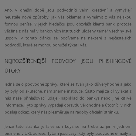
Ano, v dnešní době jsou podvodníci velmi kreativní a vymýšlejí
neustále nové způsoby, jak vás oklamat a vymámit z vás nějakou
formou peníze. V jejich hledáčku jsou obzvlášť klienti bank, protože
většina z nás má v bankovních institucích uloženy téměř všechny své
úspory. V tomto článku se podíváme na některé z nejčastějších
podvodů, které se mohou bohužel týkat i vás.
NEJROZŠÍŘENĚJŠÍ PODVODY JSOU PHISHINGOVÉ
ÚTOKY
Jedná se o podvodné zprávy, které se tváří jako důvěryhodné a jako
by byly od skutečné, nám známé instituce. Často mají za cíl vylákat z
nás naše přihlašovací údaje (například do banky) nebo jiné citlivé
informace. Tyto zprávy vypadají opravdu věrohodně a útočníci v nich
posílají odkaz, který nás přesměruje na rádoby oficiální stránku.
Jenže tato stránka je falešná, i když se liší třeba už jen v jednom
písmenu v URL adrese. Tytam jsou časy, kdy byly podvodné e-maily a