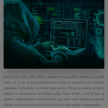
Možná už i vám přišla SMS o uložení neexistujícího balíčku na poště
nebo ať si na stránce Ministerstva práce a sociálních věcí (MPSV)
zažádáte o příspěvky, na které máte nárok. Přitom ani jedna ze zpráv
nebyla ve skutečnosti od České pošty nebo MPSV. A určitě jste už
slyšeli o telefonických rozhovorech, kdy vám volá údajný pracovník
banky, a přitom je to podvodník, který vás chce obrat o vaše peníze.