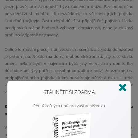
Jenže právě tato „snadnost“ bývá kamenem úrazu. Bez odborného
poradenství si mnoho lidí neuvědomí, co všechno jejich pojistka
skutečně (ne)kryje. Často chybí důležitá připojištění, pojistná částka
neodpovídá reálné hodnotě vybavení domácnosti, nebo je rizikový
profil zcela špatně nastavený.
Online formuláře pracují s univerzálními scénáři, ale každá domácnost
je přitom jiná. Někdo má doma drahou elektroniku, jiný zase sbírku
umění, někdo bydlí v nájemním bytě, jiný ve vlastním domě. Bez
důkladné analýzy potřeb a osobní konzultace hrozí, že vznikne tzv.
podpojištění nebo pojistka, která nezahrnuje důležitá rizika – třeba
krádež ze sklepa, vandalismus nebo přepětí v elektrické síti. To
STÁHNĚTE SI ZDARMA
všechno může v případě pojistné události znamenat velké zklamání.
Pět užitečných tipů pro vaši peněženku
Když nastane škoda: Proč může být online pojistka
nedostatečná
Vše vypadá dobře, dokud se něco nestane. Teprve ve chvíli škody se
ukáže, co pojistka opravdu kryje. Mnohdy pak můžete zjistit, že online