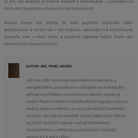
je pro nás důležité, je klíčové nastavit ji individuálně – s ohledem na
konkrétní podmínky a hodnoty naší domácnosti.
Pokud chcete mít jistotu, že vaše pojištění odpovídá vašim
požadavkům a chrání vás i váš majetek, neváhejte mě kontaktovat.
Pomohu vám s revizí smluv a společně najdeme řešení, které vám
přinese klid a finanční jistotu.
AUTOR: ING. PAVEL NOSEK
Od roku 2007 se věnuji nezávislému finančnímu a
energetickému poradenství s důrazem na individuální
přístup k potřebám a možnostem klientů. Sestavuji
osobní finanční řešení, které flexibilně reaguje v čase na
změny situace u klienta, na vývoj produktů finančních
institucí, ale také na neustálé úpravy legistativy. Klienti
na mých službách nejvíce oceňují přehlednost,
srozumitelnost a efektivitu používaných nástrojů,
vedoucích k jejich cílům...