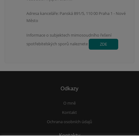
Adresa kanceláře: Panská 891/5, 110 00 Praha 1 - Nové
Město
Informace o subjektech mimosoudního řešení
spotřebitelských sporů naleznete
ZDE
Odkazy
O mně
Kontakt
Ochrana osobních údajů
Kontakty