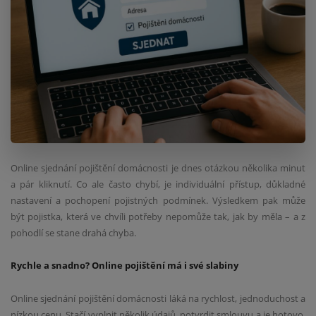
Online sjednání pojištění domácnosti je dnes otázkou několika minut
a pár kliknutí. Co ale často chybí, je individuální přístup, důkladné
nastavení a pochopení pojistných podmínek. Výsledkem pak může
být pojistka, která ve chvíli potřeby nepomůže tak, jak by měla – a z
pohodlí se stane drahá chyba.
Rychle a snadno? Online pojištění má i své slabiny
Online sjednání pojištění domácnosti láká na rychlost, jednoduchost a
nízkou cenu. Stačí vyplnit několik údajů, potvrdit smlouvu a je hotovo.