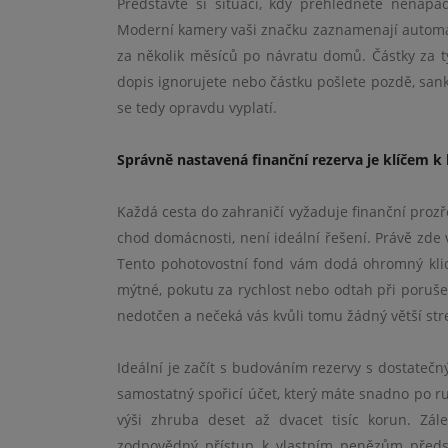
Představte si situaci, kdy přehlédnete nenáp
Moderní kamery vaši značku zaznamenají automati
za několik měsíců po návratu domů. Částky za t
dopis ignorujete nebo částku pošlete pozdě, sank
se tedy opravdu vyplatí.
Správně nastavená finanční rezerva je klíčem k
Každá cesta do zahraničí vyžaduje finanční prozř
chod domácnosti, není ideální řešení. Právě zde 
Tento pohotovostní fond vám dodá ohromný klid
mýtné, pokutu za rychlost nebo odtah při poruše
nedotčen a nečeká vás kvůli tomu žádný větší str
Ideální je začít s budováním rezervy s dostateč
samostatný spořicí účet, který máte snadno po ru
výši zhruba deset až dvacet tisíc korun. Zál
zodpovědný přístup k vlastním penězům předs