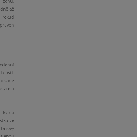
u zónu.
idně až
. Pokud
ipraven
dodenní
álosti.
ánované
e zcela
stky na
stku ve
 Takový
yšlenou