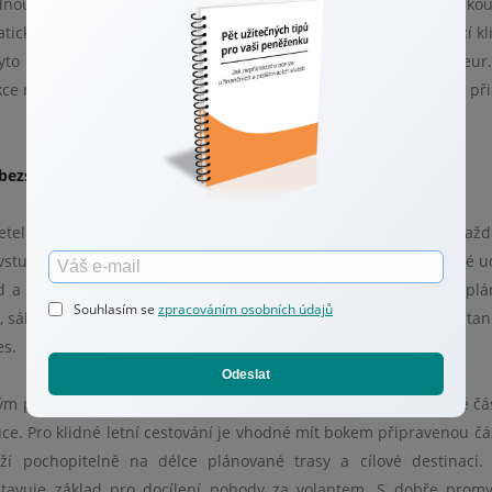
adnou tabuli upozorňující na zpoplatněný úsek nebo ekologicko
cky během zlomku vteřiny, ale výzva k zaplacení pokuty dorazí kl
yto prohřešky se přitom běžně pohybují ve vyšších desítkách eur
ce rychle rostou a vaše cesta se tak může hodně prodražit. Být př
 bezstarostnému létu
etelnost. Spoléhat se pouze na běžný účet, ze kterého hradíte kaž
vstupuje do hry kvalitní finanční polštář vyčleněný pro nečekané ud
 a jistotu na cestách. Pokud vás překvapí nutnost uhradit nepl
Souhlasím se
zpracováním osobních údajů
, sáhnete prostě do těchto peněz. Váš rodinný rozpočet tak zůstan
es.
Odeslat
ným předstihem. Můžete si například odkládat menší pravidelné čá
ce. Pro klidné letní cestování je vhodné mít bokem připravenou čá
eží pochopitelně na délce plánované trasy a cílové destinaci.
tavuje základ pro docílení pohody za volantem. S dobře prom