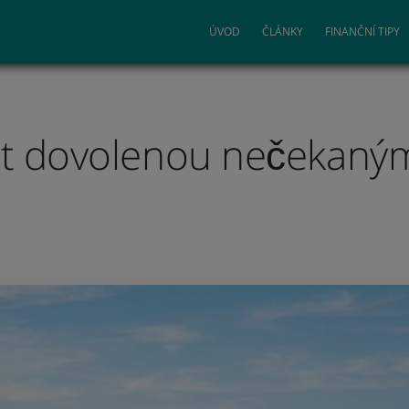
ÚVOD
ČLÁNKY
FINANČNÍ TIPY
it dovolenou nečekaným