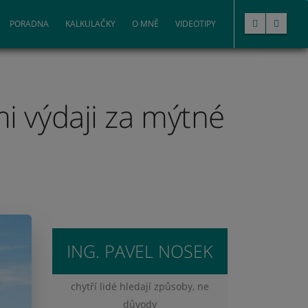
PORADNA
KALKULAČKY
O MNĚ
VIDEOTIPY
i výdaji za mýtné
ING. PAVEL NOSEK
chytří lidé hledají způsoby, ne
důvody