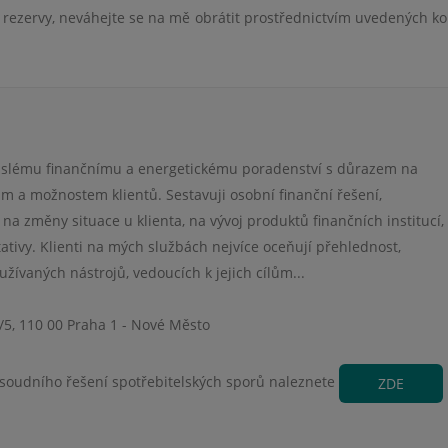
rezervy, neváhejte se na mě obrátit prostřednictvím uvedených ko
vislému finančnímu a energetickému poradenství s důrazem na
ám a možnostem klientů. Sestavuji osobní finanční řešení,
e na změny situace u klienta, na vývoj produktů finančních institucí,
tativy. Klienti na mých službách nejvíce oceňují přehlednost,
užívaných nástrojů, vedoucích k jejich cílům...
/5, 110 00 Praha 1 - Nové Město
soudního řešení spotřebitelských sporů naleznete
ZDE