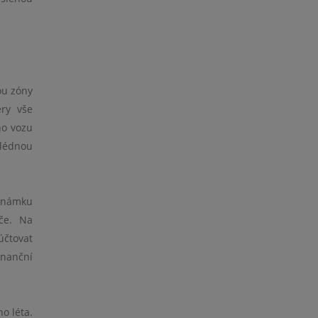
ou zóny
ry vše
ho vozu
hlédnou
 známku
iče. Na
účtovat
inanční
o léta.