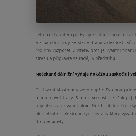
Letní cesty autem po Evropě slibují spoustu zážit
a z banální jízdy se stane drahá záležitost. Rů
rodinný rozpočet. Zjistěte, proč je kvalitní fin
stresu a připravte se raději v předstihu.
Nečekané dálniční výdaje dokážou zaskočit i ve
Cestování vlastním vozem napříč Evropou přináš
mimo hlavní trasy. S touto volností se však pojí
poplatků za užívání dálnic. Někde platíte klasic
ale setkáte s elektronickým mýtem, které vyžaduj
drobné omyly.