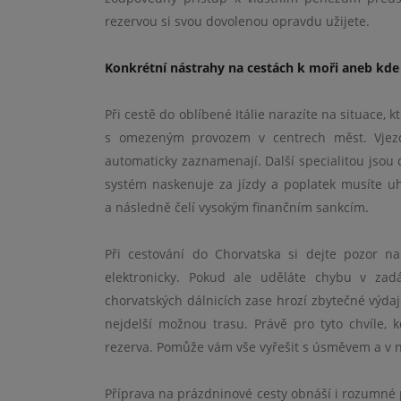
rezervou si svou dovolenou opravdu užijete.
Konkrétní nástrahy na cestách k moři aneb kde 
Při cestě do oblíbené Itálie narazíte na situace
s omezeným provozem v centrech měst. Vjezd
automaticky zaznamenají. Další specialitou jso
systém naskenuje za jízdy a poplatek musíte uh
a následně čelí vysokým finančním sankcím.
Při cestování do Chorvatska si dejte pozor n
elektronicky. Pokud ale uděláte chybu v zad
chorvatských dálnicích zase hrozí zbytečné výda
nejdelší možnou trasu. Právě pro tyto chvíle, 
rezerva. Pomůže vám vše vyřešit s úsměvem a v 
Příprava na prázdninové cesty obnáší i rozumné 