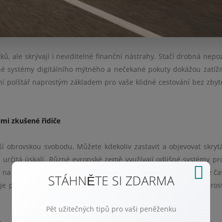
ků, ale skrývají i neviditelné finanční nástrahy. Stačí drobná nepo
zné systémy digitálního mýtného a nečekané pokuty dokážou zatíži
anční polštář naprostým základem pro vaše klidné cestování bez zby
lmi zkušené řidiče
í obrovskou svobodu. Můžete kdekoliv zastavit a objevovat skryt
 i určitá úskalí. Různé evropské země využívají odlišné systémy pr
ky na mýtných branách, jinde potřebujete fyzickou známku. Stále čas
STÁHNĚTE SI ZDARMA
e předchozí registraci přes internet. Právě zde vzniká velký pros
Pět užitečných tipů pro vaši peněženku