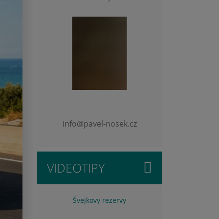
info@pavel-nosek.cz
VIDEOTIPY
Švejkovy rezervy