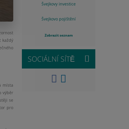
Švejkovy investice
Švejkovo pojištění
zornost
Zobrazit seznam
t každý
tečného
SOCIÁLNÍ SÍTĚ
á místa
o výběr
těji se
tor pro