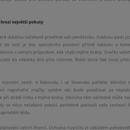
hrozí největší pokuty
, které dokážou nečekaně provětrat vaši peněženku. Zrádnou pastí js
 do nich je bez speciálního povolení přísně zakázán a kame
u dálnice s volným průjezdem, kde chybí mýtné brány. Značku vaše
radit do několika dnů přes internet. Řidiči tento fakt často pře
a tranzitní země. V Rakousku i ve Slovinsku pořídíte dálniční
ání registrační značky, systém vás bude považovat za neplat
je při ztrátě lístku z mýtné brány. Obsluha vám následně může na
kdy se něco nečekaně pokazí, perfektně poslouží vaše cestovní f
naprostém klidu.
plánování vašich financí. Ochrana rozpočtu je základem pohodovéh