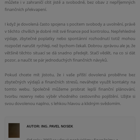
můžete i v zahraničí cítit jistě a svobodně, bez obav z nepříjemných
finančních překvapení.
I když je dovolená často spojena s pocitem svobody a uvolnění, právě
v těchto chvílích je dobré mít své finance pod kontrolou. Nepřehledné
výdaje, zbytečné poplatky nebo spontánní rozhodnutí totiž mohou
rozpočet narušit rychleji, než bychom čekali. Dobrou zprávou ale je, že
většině těchto situací se dá snadno předejít. Stačí vědět, na co si dát
pozor, a naučit se pár jednoduchých finančních návyků.
Pokud chcete mít jistotu, že i vaše příští dovolená proběhne bez
zbytečných výdajů a finančních stresů, neváhejte využít kontakty na
tomto webu. Společně můžeme probrat lepší finanční plánování,
tvorbu rezervy nebo výběr vhodného cestovního pojištění. Užijte si
svou dovolenou naplno, s lehkou hlavou a klidným svědomím.
AUTOR: ING. PAVEL NOSEK