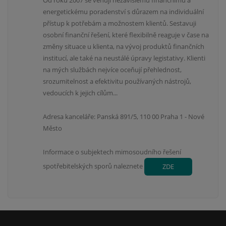
Od roku 2007 se věnuji nezávislému finančnímu a
energetickému poradenství s důrazem na individuální
přístup k potřebám a možnostem klientů. Sestavuji
osobní finanční řešení, které flexibilně reaguje v čase na
změny situace u klienta, na vývoj produktů finančních
institucí, ale také na neustálé úpravy legistativy. Klienti
na mých službách nejvíce oceňují přehlednost,
srozumitelnost a efektivitu používaných nástrojů,
vedoucích k jejich cílům...
Adresa kanceláře: Panská 891/5, 110 00 Praha 1 - Nové
Město
Informace o subjektech mimosoudního řešení
spotřebitelských sporů naleznete
ZDE