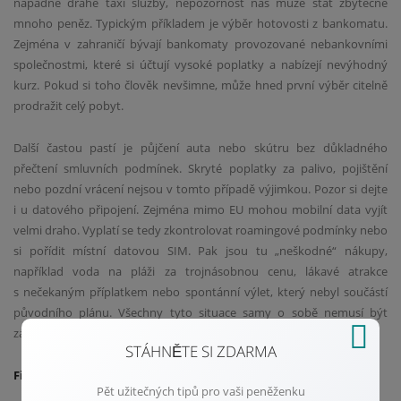
nápadně drahé taxi služby, nepozornost nás může stát zbytečně
mnoho peněz. Typickým příkladem je výběr hotovosti z bankomatu.
Zejména v zahraničí bývají bankomaty provozované nebankovními
společnostmi, které si účtují vysoké poplatky a nabízejí nevýhodný
kurz. Pokud si toho člověk nevšimne, může hned první výběr citelně
prodražit celý pobyt.
Další častou pastí je půjčení auta nebo skútru bez důkladného
přečtení smluvních podmínek. Skryté poplatky za palivo, pojištění
nebo pozdní vrácení nejsou v tomto případě výjimkou. Pozor si dejte
i u datového připojení. Zejména mimo EU mohou mobilní data vyjít
velmi draho. Vyplatí se tedy zkontrolovat roamingové podmínky nebo
si pořídit místní datovou SIM. Pak jsou tu „neškodné“ nákupy,
například voda na pláži za trojnásobnou cenu, lákavé atrakce
s nečekaným příplatkem nebo spontánní výlet, který nebyl součástí
původního plánu. Všechny tyto situace samy o sobě nemusí být
zásadní, ale když se sečtou, mohou dovolenou výrazně prodražit.
STÁHNĚTE SI ZDARMA
Finanční pohoda i na cestách: Jak mít své výdaje pod kontrolou
Pět užitečných tipů pro vaši peněženku