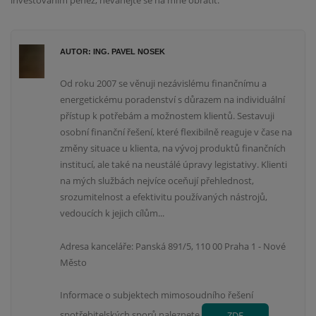
investováním peněz, neváhejte se na mne obrátit.
AUTOR: ING. PAVEL NOSEK
Od roku 2007 se věnuji nezávislému finančnímu a
energetickému poradenství s důrazem na individuální
přístup k potřebám a možnostem klientů. Sestavuji
osobní finanční řešení, které flexibilně reaguje v čase na
změny situace u klienta, na vývoj produktů finančních
institucí, ale také na neustálé úpravy legistativy. Klienti
na mých službách nejvíce oceňují přehlednost,
srozumitelnost a efektivitu používaných nástrojů,
vedoucích k jejich cílům...
Adresa kanceláře: Panská 891/5, 110 00 Praha 1 - Nové
Město
Informace o subjektech mimosoudního řešení
spotřebitelských sporů naleznete
ZDE