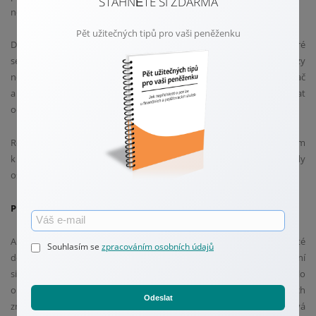
STÁHNĚTE SI ZDARMA
někam vložíte své peníze.
Pět užitečných tipů pro vaši peněženku
Důležité je také dávat pozor na podvodné e-maily a zprávy, které
se tváří jako od známých osob nebo institucí, ale obsahují odkazy
nebo přílohy s malwarem. Tyto útoky mohou infikovat váš počítač
a ukrást vaše osobní údaje. Proto je vždy důležité pečlivě kontrolovat
odesílatele a neklikat na podezřelé odkazy či přílohy.
Rozpoznání těchto běžných typů podvodů je prvním krokem
k ochraně vašich finančních prostředků a osobních údajů. Buďte vždy
ostražití a důvěřujte svému instinktu, pokud něco vypadá podezřele.
Praktické tipy pro bezpečné online transakce
Aby vaše online finanční transakce byly co nejbezpečnější, je důležité
Souhlasím se
zpracováním osobních údajů
dodržovat několik základních pravidel. Prvním krokem je používání
silných a unikátních hesel pro každou online službu. Heslo by mělo
obsahovat kombinaci velkých a malých písmen, čísel a speciálních
Odeslat
znaků. Dále je vhodné zapnout dvoufázové ověření, které přidává