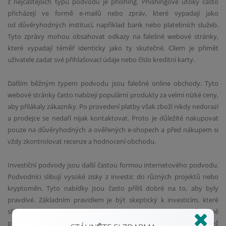
z nejčastějších typů podvodů je phishing. Phishingové útoky často
přicházejí ve formě e-mailů nebo zpráv, které vypadají jako
od důvěryhodných institucí, například bank nebo platebních služeb.
Tyto zprávy mohou obsahovat odkazy na falešné webové stránky,
které vypadají téměř identicky jako ty skutečné. Cílem je přimět
uživatele zadat své přihlašovací údaje nebo číslo kreditní karty.
Dalším běžným typem podvodu jsou falešné online obchody. Tyto
webové stránky často nabízejí populární produkty za velmi nízké ceny,
aby přilákaly zákazníky. Po provedení platby však zboží nikdy nedorazí
a prodejce se nedaří nijak kontaktovat. Proto je důležité nakupovat
pouze na důvěryhodných a ověřených e-shopech a před nákupem si
vždy zkontrolovat recenze a hodnocení obchodu.
Investiční podvody jsou další častou formou internetového podvodu.
Podvodníci slibují vysoké zisky z investic do různých projektů nebo
kryptoměn. Tyto nabídky jsou často příliš dobré na to, aby byly
pravdivé. Základním pravidlem je být skeptický k investicím, které
slibují rychlé a vysoké zisky s minimálním rizikem. Vždy si důkladně
prověřte danou investiční příležitost a konzultujte ji s odborníkem, než