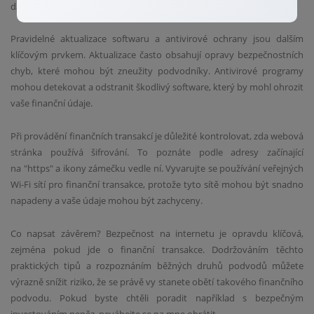
další vrstvu zabezpečení.
Pravidelné aktualizace softwaru a antivirové ochrany jsou dalším
klíčovým prvkem. Aktualizace často obsahují opravy bezpečnostních
chyb, které mohou být zneužity podvodníky. Antivirové programy
mohou detekovat a odstranit škodlivý software, který by mohl ohrozit
vaše finanční údaje.
Při provádění finančních transakcí je důležité kontrolovat, zda webová
stránka používá šifrování. To poznáte podle adresy začínající
na "https" a ikony zámečku vedle ní. Vyvarujte se používání veřejných
Wi-Fi sítí pro finanční transakce, protože tyto sítě mohou být snadno
napadeny a vaše údaje mohou být zachyceny.
Co napsat závěrem? Bezpečnost na internetu je opravdu klíčová,
zejména pokud jde o finanční transakce. Dodržováním těchto
praktických tipů a rozpoznáním běžných druhů podvodů můžete
výrazně snížit riziko, že se právě vy stanete obětí takového finančního
podvodu. Pokud byste chtěli poradit například s bezpečným