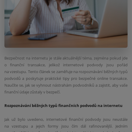
Bezpečnost na internetu je stále aktuálnější téma, zejména pokud jde
o finanční transakce, jelikož internetové podvody jsou pořád
na vzestupu. Tento článek se zaměřuje na rozpoznávání běžných typů
podvodů a poskytuje praktické tipy pro bezpečné online transakce.
Naučíte se, jak se vyhnout nástrahám podvodníků a zajistit, aby vaše
finanční údaje zůstaly v bezpečí.
Rozpoznávání běžných typů finančních podvodů na internetu
Jak už bylo uvedeno, internetové finanční podvody jsou neustále
na vzestupu a jejich formy jsou čím dál rafinovanější. Jedním