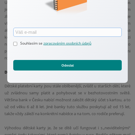
U mladších dětí je dobré, když s nimi rodiče o penězích mluví a občas
jim pomůžou s rozhodováním. Třeba si společně projdou, kolik jim
zbylo, co si plánují koupit nebo na co si chtějí šetřit. U starších dětí je
vhodné přejít na měsíční kapesné a dopřát jim víc samostatnosti. S tím
ale může jít ruku v ruce i jednoduchý systém reflexe, například že si na
konci měsíce společně s rodičem popovídají o tom, jak s penězi
Souhlasím se
zpracováním osobních údajů
naložily, co jim vyšlo a co by příště chtěly udělat jinak. Dětem to
pomáhá rozvíjet schopnost plánovat, přemýšlet nad svými
rozhodnutími a převzít odpovědnost za vlastní rozpočet.
Odeslat
Dětské platební karty: moderní nástroj pro finanční výchovu
Dětské platební karty jsou stále oblíbenější, zvlášť u starších dětí, které
už zvládnou samy platit a pohybovat se v bezhotovostním světě.
Většina bank v Česku nabízí možnost založit dětský účet s kartou, a to
už od věku 6 až 8 let. Jiné banky tuto službu poskytují až od 15 let,
takže vždy záleží na konkrétní nabídce a na tom, co rodiče preferují.
Výhodou dětské karty je, že se dítě učí fungovat i s „neviditelnými“
penězi, tedy takovými, které nemá fyzicky v ruce. Rodiče přitom mají