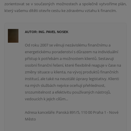
zorientovat se v současných možnostech a společně vytvoříme plán,
který vašemu dítěti otevře cestu ke zdravému vztahu k financím.
AUTOR: ING. PAVEL NOSEK
Od roku 2007 se věnuji nezávislému finančnímu a
energetickému poradenství s důrazem na individuální
přístup k potřebám a možnostem klientů. Sestavuji
osobní finanční řešení, které flexibilně reaguje v čase na
změny situace u klienta, na vývoj produktů finančních
institucí, ale také na neustálé úpravy legistativy. Klienti
na mých službách nejvíce oceňují přehlednost,
srozumitelnost a efektivitu používaných nástrojů,
vedoucích k jejich cílům...
Adresa kanceláře: Panská 891/5, 110 00 Praha 1 - Nové
Město