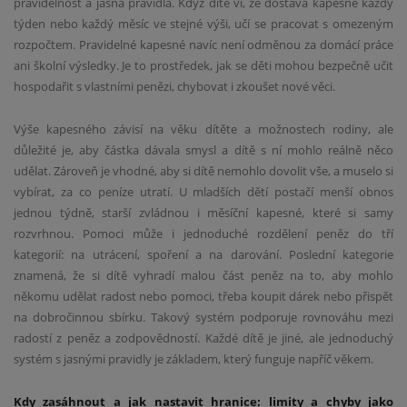
pravidelnost a jasná pravidla. Když dítě ví, že dostává kapesné každý
týden nebo každý měsíc ve stejné výši, učí se pracovat s omezeným
rozpočtem. Pravidelné kapesné navíc není odměnou za domácí práce
ani školní výsledky. Je to prostředek, jak se děti mohou bezpečně učit
hospodařit s vlastními penězi, chybovat i zkoušet nové věci.
Výše kapesného závisí na věku dítěte a možnostech rodiny, ale
důležité je, aby částka dávala smysl a dítě s ní mohlo reálně něco
udělat. Zároveň je vhodné, aby si dítě nemohlo dovolit vše, a muselo si
vybírat, za co peníze utratí. U mladších dětí postačí menší obnos
jednou týdně, starší zvládnou i měsíční kapesné, které si samy
rozvrhnou. Pomoci může i jednoduché rozdělení peněz do tří
kategorií: na utrácení, spoření a na darování. Poslední kategorie
znamená, že si dítě vyhradí malou část peněz na to, aby mohlo
někomu udělat radost nebo pomoci, třeba koupit dárek nebo přispět
na dobročinnou sbírku. Takový systém podporuje rovnováhu mezi
radostí z peněz a zodpovědností. Každé dítě je jiné, ale jednoduchý
systém s jasnými pravidly je základem, který funguje napříč věkem.
Kdy zasáhnout a jak nastavit hranice: limity a chyby jako