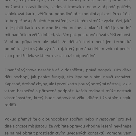
možnost nastavit limity, sledovat transakce nebo v případě potřeby
zablokovat kartu, většinou pohodlně přes mobilní aplikaci. Pro dítě je
to bezpečné a přehledné prostředí, ve kterém si může vyzkoušet, jaké
to je platit kartou v obchodě nebo online. U mladších dětí je vhodné
mít nad účtem větší dohled, starším pak postupně dávat větší volnost.
V obou případech ale platí, že dětská karta není jen technická
pomůcka. Je to výukový nástroj, který pomáhá dětem vnímat peníze
jako prostředek, se kterým se zachází zodpovědně.
Finanční výchova nezačíná až v dospělosti, právě naopak. Čím dříve
děti pochopí, jak peníze fungují, tím lépe se s nimi naučí zacházet.
Kapesné, drobné chyby, ale i první karta jsou výbornými nástroji, jak je
v tom bezpečně a přirozeně podpořit. Každá rodina si může nastavit
vlastní systém, který bude odpovídat věku dítěte i životnímu stylu
rodičů.
Pokud přemýšlíte o dlouhodobém spoření nebo investování pro své
dítě a chcete mít jistotu, že vybíráte opravdu vhodné řešení, neváhejte
se na mě obrátit prostřednictvím uvedených kontaktů. Pomohu vám